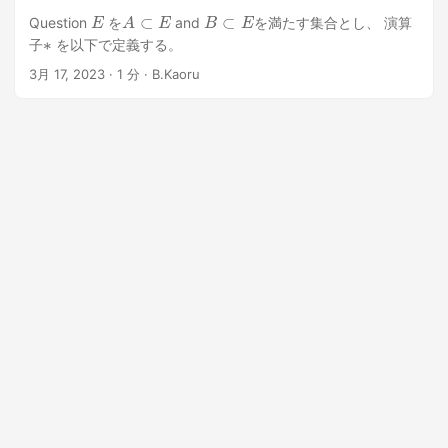
A
⊂
E
B
⊂
E
E
Question
を
and
を満たす集合とし、 演算
逆
像
の
定
義
∗
子
を以下で定義する。
A
∗
B
=
(
E
−
A
)
∩
(
E
−
B
)
3月 17, 2023
· 1 分 · B.Kaoru
...
A
,
B
∗
このとき、 以下の a,b,c を、
, and
を用いて表せ。 a
A
∪
B
A
∩
B
E
−
A
b
c
Answer a
A
∪
B
=
E
(
E
−
−
(
A
A
¯
∗
∩
B
B
)
∩
¯
)
(
=
E
E
−
−
A
{
∗
(
E
B
−
)
=
A
(
)
A
∩
∗
(
B
E
)
−
∗
B
(
A
)
}
∗
=
B
E
)
−
A
∗
B
=
...