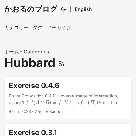
かおるのブログ
|
English
カテゴリー
タグ
アーカイブ
ホーム
Categories
»
Hubbard
Exercise 0.4.6
Prove Proposition 0.4.11 (Inverse image of intersection,
f
−
1
(
A
∩
B
)
=
f
−
1
(
A
)
∩
f
−
1
(
B
)
union) 1
Proof: 1 To
f
−
1
(
A
∩
B
)
⊂
f
−
1
(
A
)
∩
f
−
1
(
B
)
x
∈
f
−
1
(
A
∩
B
)
show
4月 5, 2023
· 2 分 · B.Kaoru
を任意にとる。 すると、
逆像の定義
)
⇔
B
f
(
)
x
(
∵
)
∈
逆像の定義
A
and
f
(
x
)
∈
f
(
A
x
)
∩
)
∈
⇔
B
B
(
∵
⇔
x
∈
x
f
−
∈
1
f
(
−
A
1
)
(
∩
A
f
)
−
and
1
(
B
)
◻
x
∈
f
−
1
(
Exercise 0.3.1
逆
像
の
定
義