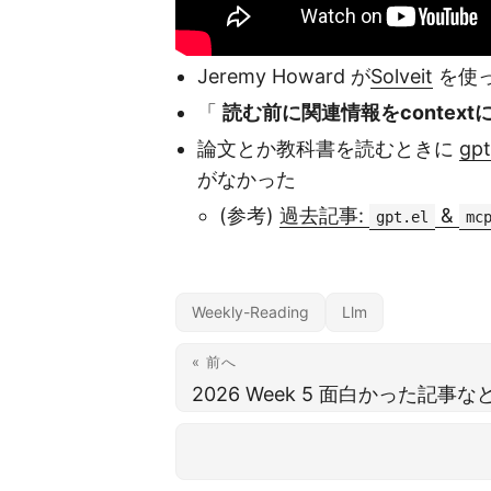
Jeremy Howard が
Solveit
を使っ
「
読む前に関連情報をcontex
論文とか教科書を読むときに
gpt
がなかった
(参考)
過去記事:
&
gpt.el
mc
Weekly-Reading
Llm
« 前へ
2026 Week 5 面白かった記事な