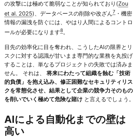
の攻撃には極めて脆弱なことが知られており(
Zou
7
et al. 2025
)、データベースの削除や改ざん
・機密
情報の漏洩を防ぐには、やはり人間によるコントロ
8
ールが必要になります
。
目先の効率化に目を奪われ、こうしたAIの限界とリ
スクに対する認識が甘いまま専門的な業務を丸投げ
することは、単なるプロジェクトの失敗では済みま
せん。 それは、
将来にわたって組織を蝕む「技術
的負債」を抱え込み、修正困難なセキュリティリス
クを常態化させ、結果として企業の競争力そのもの
を削いでいく極めて危険な賭け
と言えるでしょう。
AIによる自動化までの壁は
高い