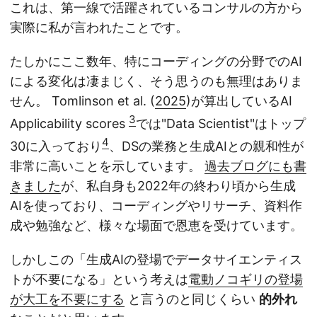
これは、第一線で活躍されているコンサルの方から
実際に私が言われたことです。
たしかにここ数年、特にコーディングの分野でのAI
による変化は凄まじく、そう思うのも無理はありま
せん。 Tomlinson et al. (
2025
)が算出しているAI
3
Applicability scores
では"Data Scientist"はトップ
4
30に入っており
、DSの業務と生成AIとの親和性が
非常に高いことを示しています。
過去ブログにも書
きました
が、私自身も2022年の終わり頃から生成
AIを使っており、コーディングやリサーチ、資料作
成や勉強など、様々な場面で恩恵を受けています。
しかしこの「生成AIの登場でデータサイエンティス
トが不要になる」という考えは
電動ノコギリの登場
が大工を不要にする
と言うのと同じくらい
的外れ