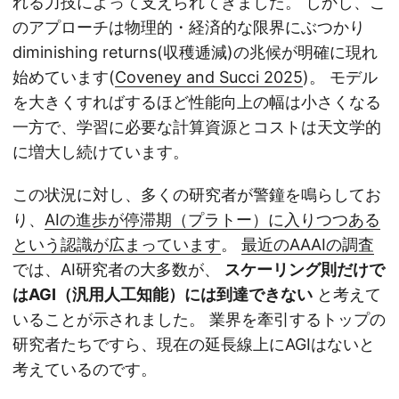
れる力技によって支えられてきました。 しかし、こ
のアプローチは物理的・経済的な限界にぶつかり
diminishing returns(収穫逓減)の兆候が明確に現れ
始めています(
Coveney and Succi 2025
)。 モデル
を大きくすればするほど性能向上の幅は小さくなる
一方で、学習に必要な計算資源とコストは天文学的
に増大し続けています。
この状況に対し、多くの研究者が警鐘を鳴らしてお
り、
AIの進歩が停滞期（プラトー）に入りつつある
という認識が広まっています
。
最近のAAAIの調査
では、AI研究者の大多数が、
スケーリング則だけで
はAGI（汎用人工知能）には到達できない
と考えて
いることが示されました。 業界を牽引するトップの
研究者たちですら、現在の延長線上にAGIはないと
考えているのです。