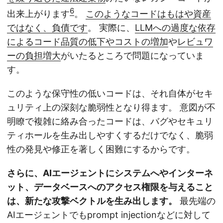
6
出来上がります
。
このようなコードはもはや資産
ではなく、負債です
。 実際に、
LLMへの過度な依存
によるコード品質の低下やコストの増加
や
レビュワ
ーの負担増大
がいたるところで問題になっていま
す。
このような保守性の低いコードは、それ自体がセキ
ュリティ上の深刻な脆弱性となり得ます。 意図が不
明瞭で複雑に絡み合ったコードは、バグやセキュリ
ティホールを生み出しやすくするだけでなく、脆弱
性の発見や修正を著しく困難にするからです。
さらに、AIエージェントにシステムへやインターネ
ット、データベースへのアクセス権限を与えること
は、新たな攻撃ベクトルを生み出します。
最先端の
AIエージェントでもprompt injectionなどに対して