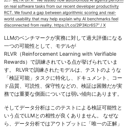
on real software tasks from our recent developer productivity
RCT. We found a gap between algorithmic scoring and real-
world usability that may help explain why AI benchmarks feel
disconnected from reality. https://t.co/2lP3Kcr6S7” / X
LLMのベンチマークが実務に対して過大評価になる
一つの可能性として、モデルが
RLVR（Reinforcement Learning with Verifiable
Rewards）で訓練されている点が挙げられていま
す。 RLVRで訓練されたモデルは、テストのような
「検証可能」タスクに特化し、ドキュメント、コー
ド品質、可読性、保守性などの、検証は困難だが実
務では重要な側面については弱い傾向にあります。
そしてデータ分析はこのテストによる検証可能性と
いう点でLLMとの相性が良くありません。 なぜな
ら、データ分析ではアウトプットに「唯一の正解」