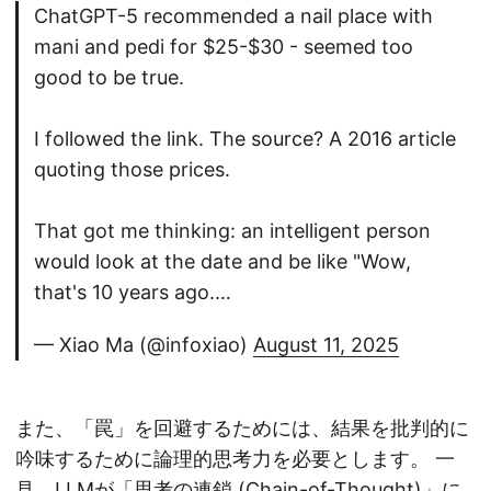
ChatGPT-5 recommended a nail place with
mani and pedi for $25-$30 - seemed too
good to be true.
I followed the link. The source? A 2016 article
quoting those prices.
That got me thinking: an intelligent person
would look at the date and be like "Wow,
that's 10 years ago.…
— Xiao Ma (@infoxiao)
August 11, 2025
また、「罠」を回避するためには、結果を批判的に
吟味するために論理的思考力を必要とします。 一
見、LLMが「思考の連鎖 (Chain-of-Thought)」に